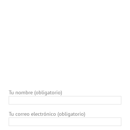
nueva, lista para pintar.
BARNIZADOS Y LACADOS
Lacamos puertas y ventanas. Realizamos todo
tipo de trabajos de lijado y barnizado, en
mobiliario, puertas, ventanas, comunidades,
pisos, además de las casas.
Tu nombre (obligatorio)
Tu correo electrónico (obligatorio)