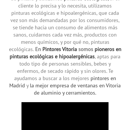
cliente lo precisa y lo necesita, utilizamos
pinturas ecológicas e hipoalergénicas, que cada
vez son más demandadas por los consumidores,
se tiende hacia un consumo de alimentos más
sanos, cuidarnos cada vez más, productos con
menos químicos, y por qué no, pinturas
ecológicas.
En
Pintores Vitoria
somos
pioneros en
pinturas ecológicas e hipoalergénicas
, aptas para
todo tipo de personas sensibles, bebes y
enfermos, de secado rápido y sin olores. Te
ayudamos a buscar a los mejores
pintores en
Madrid
y
la mejor empresa de ventanas en Vitoria
de aluminio y cerramientos.