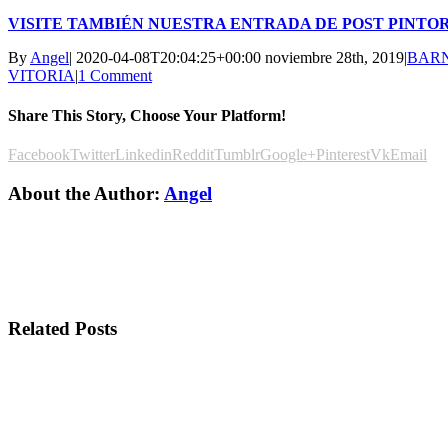
VISITE TAMBIÉN NUESTRA ENTRADA DE POST PINTO
By
Angel
|
2020-04-08T20:04:25+00:00
noviembre 28th, 2019
|
BARN
VITORIA
|
1 Comment
Share This Story, Choose Your Platform!
Facebook
Twitter
Linkedin
Reddit
Tumblr
Google+
Pinterest
Vk
Email
About the Author:
Angel
Related Posts