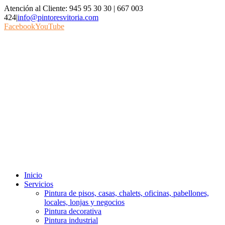
Atención al Cliente: 945 95 30 30 | 667 003
424
|
info@pintoresvitoria.com
Facebook
YouTube
Inicio
Servicios
Pintura de pisos, casas, chalets, oficinas, pabellones,
locales, lonjas y negocios
Pintura decorativa
Pintura industrial