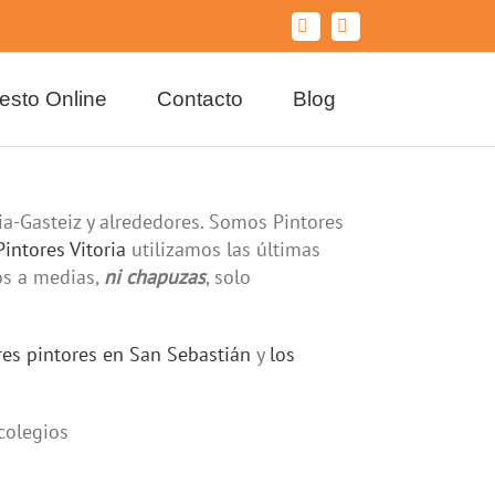
Facebook
YouTube
esto Online
Contacto
Blog
ia-Gasteiz y alrededores. Somos Pintores
Pintores Vitoria
utilizamos las últimas
os a medias,
ni chapuzas
, solo
res pintores en San Sebastián
y
los
 colegios