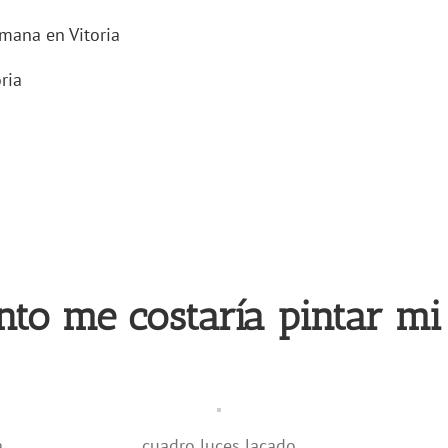
emana en Vitoria
ria
nto me costaría pintar mi
a
cuadro luces lacado